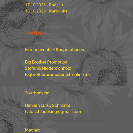
17.10.2026 - Rodgau
18.10.2026 - Karlsruhe
Kontakt
Firmenevents / Kooperationen:
Big Brother Promotion
Stefanie Niedereichholz
Bigbrotherpromotion@t-online.de
Tourbooking:
Hannah Luise Schreiner
halusch.booking@gmail.com
Medien: