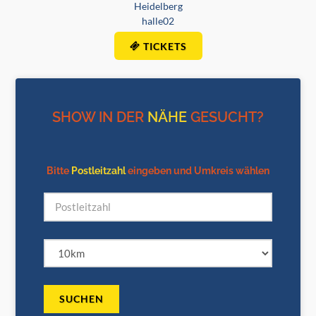
Heidelberg
halle02
TICKETS
SHOW IN DER
NÄHE
GESUCHT?
Bitte
Postleitzahl
eingeben und Umkreis wählen
SUCHEN